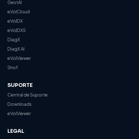
GestAI
eVolCloud
eVolDX
eVolDXS
DiagX
DiagX AI
eVolViewer
Shof
SUPORTE
Central de Suporte
Downloads
eVolViewer
LEGAL