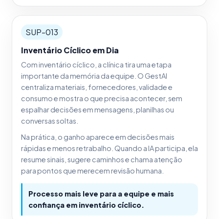
SUP-013
Inventário Cíclico em Dia
Com inventário cíclico, a clínica tira uma etapa
importante da memória da equipe. O GestAI
centraliza materiais, fornecedores, validade e
consumo e mostra o que precisa acontecer, sem
espalhar decisões em mensagens, planilhas ou
conversas soltas.
Na prática, o ganho aparece em decisões mais
rápidas e menos retrabalho. Quando a IA participa, ela
resume sinais, sugere caminhos e chama atenção
para pontos que merecem revisão humana.
Processo mais leve para a equipe e mais
confiança em inventário cíclico.