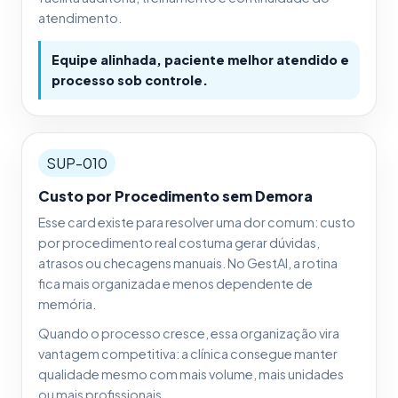
atendimento.
Equipe alinhada, paciente melhor atendido e
processo sob controle.
SUP-010
Custo por Procedimento sem Demora
Esse card existe para resolver uma dor comum: custo
por procedimento real costuma gerar dúvidas,
atrasos ou checagens manuais. No GestAI, a rotina
fica mais organizada e menos dependente de
memória.
Quando o processo cresce, essa organização vira
vantagem competitiva: a clínica consegue manter
qualidade mesmo com mais volume, mais unidades
ou mais profissionais.