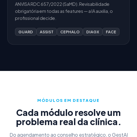
ANVISA RDC 657/2022 (SaMD). Revisabilidade
obrigatória em todas as features — a IA auxilia, o
profissional decide.
GUARD
ASSIST
CEPHALO
DIAGX
FACE
MÓDULOS EM DESTAQUE
Cada módulo resolve um
problema real da clínica.
Do agendamento ao conselho estratégico, o GestAI