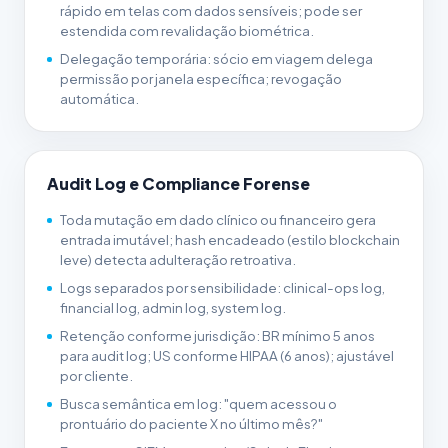
rápido em telas com dados sensíveis; pode ser
estendida com revalidação biométrica.
Delegação temporária: sócio em viagem delega
permissão por janela específica; revogação
automática.
Audit Log e Compliance Forense
Toda mutação em dado clínico ou financeiro gera
entrada imutável; hash encadeado (estilo blockchain
leve) detecta adulteração retroativa.
Logs separados por sensibilidade: clinical-ops log,
financial log, admin log, system log.
Retenção conforme jurisdição: BR mínimo 5 anos
para audit log; US conforme HIPAA (6 anos); ajustável
por cliente.
Busca semântica em log: "quem acessou o
prontuário do paciente X no último mês?"