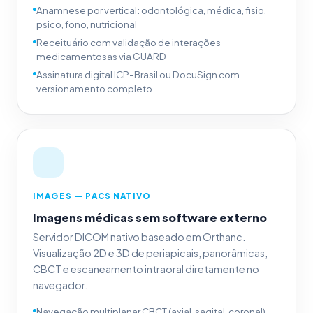
Anamnese por vertical: odontológica, médica, fisio,
psico, fono, nutricional
Receituário com validação de interações
medicamentosas via GUARD
Assinatura digital ICP-Brasil ou DocuSign com
versionamento completo
IMAGES — PACS NATIVO
Imagens médicas sem software externo
Servidor DICOM nativo baseado em Orthanc.
Visualização 2D e 3D de periapicais, panorâmicas,
CBCT e escaneamento intraoral diretamente no
navegador.
Navegação multiplanar CBCT (axial, sagital, coronal)