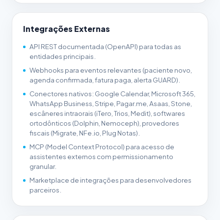
Integrações Externas
API REST documentada (OpenAPI) para todas as
entidades principais.
Webhooks para eventos relevantes (paciente novo,
agenda confirmada, fatura paga, alerta GUARD).
Conectores nativos: Google Calendar, Microsoft 365,
WhatsApp Business, Stripe, Pagar.me, Asaas, Stone,
escâneres intraorais (iTero, Trios, Medit), softwares
ortodônticos (Dolphin, Nemoceph), provedores
fiscais (Migrate, NFe.io, Plug Notas).
MCP (Model Context Protocol) para acesso de
assistentes externos com permissionamento
granular.
Marketplace de integrações para desenvolvedores
parceiros.