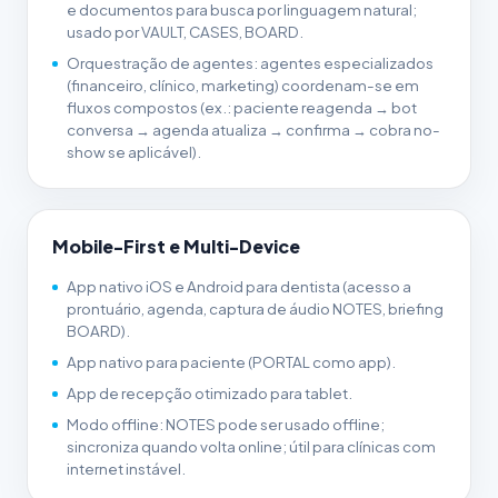
e documentos para busca por linguagem natural;
usado por VAULT, CASES, BOARD.
Orquestração de agentes: agentes especializados
(financeiro, clínico, marketing) coordenam-se em
fluxos compostos (ex.: paciente reagenda → bot
conversa → agenda atualiza → confirma → cobra no-
show se aplicável).
Mobile-First e Multi-Device
App nativo iOS e Android para dentista (acesso a
prontuário, agenda, captura de áudio NOTES, briefing
BOARD).
App nativo para paciente (PORTAL como app).
App de recepção otimizado para tablet.
Modo offline: NOTES pode ser usado offline;
sincroniza quando volta online; útil para clínicas com
internet instável.