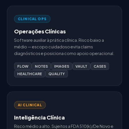
CLINICAL OPS
Operações Clínicas
Software auxiliar à prática clínica. Risco baixo a
médio — escopo cuidadoso evita claims
diagnósticos e posiciona como apoio operacional.
FLOW
NOTES
IMAGES
VAULT
CASES
HEALTHCARE
QUALITY
AI CLINICAL
Inteligência Clínica
Risco médio a alto. Sujeitos a FDA 510(k)/De Novo e