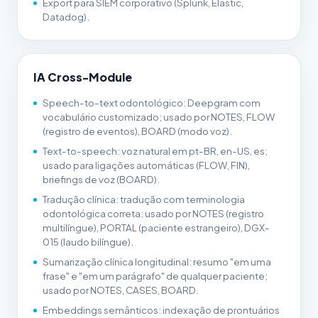
Export para SIEM corporativo (Splunk, Elastic,
Datadog).
IA Cross-Module
Speech-to-text odontológico: Deepgram com
vocabulário customizado; usado por NOTES, FLOW
(registro de eventos), BOARD (modo voz).
Text-to-speech: voz natural em pt-BR, en-US, es;
usado para ligações automáticas (FLOW, FIN),
briefings de voz (BOARD).
Tradução clínica: tradução com terminologia
odontológica correta; usado por NOTES (registro
multilíngue), PORTAL (paciente estrangeiro), DGX-
015 (laudo bilíngue).
Sumarização clínica longitudinal: resumo "em uma
frase" e "em um parágrafo" de qualquer paciente;
usado por NOTES, CASES, BOARD.
Embeddings semânticos: indexação de prontuários